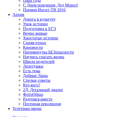
Пара года
С Днем рождения, Дед Мороз!
Премия Инсит-ТВ 2016
Архив
Дорога в культуру
Урок истории
Подготовка к ЕГЭ
Вечно живые
Хвостатые истории
Синяя птица
Киновости
Пятиминутка БЕЗопасности
Научись спасать жизнь
Школа родителей
Лепетушки
Есть тема
Добрые Лапы
Спелые советы
Кто кого?
2Д: Детальный диалог
ФотоОбраз
Радуемся вместе
Песенная революция
Телетрансляции