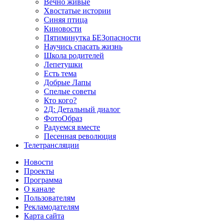
Вечно живые
Хвостатые истории
Синяя птица
Киновости
Пятиминутка БЕЗопасности
Научись спасать жизнь
Школа родителей
Лепетушки
Есть тема
Добрые Лапы
Спелые советы
Кто кого?
2Д: Детальный диалог
ФотоОбраз
Радуемся вместе
Песенная революция
Телетрансляции
Новости
Проекты
Программа
О канале
Пользователям
Рекламодателям
Карта сайта