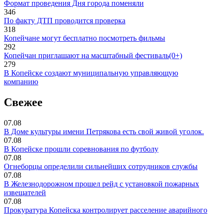
Формат проведения Дня города поменяли
346
По факту ДТП проводится проверка
318
Копейчане могут бесплатно посмотреть фильмы
292
Копейчан приглашают на масштабный фестиваль(0+)
279
В Копейске создают муниципальную управляющую
компанию
Свежее
07.08
В Доме культуры имени Петрякова есть свой живой уголок.
07.08
В Копейске прошли соревнования по футболу
07.08
Огнеборцы определили сильнейших сотрудников службы
07.08
В Железнодорожном прошел рейд с установкой пожарных
извещателей
07.08
Прокуратура Копейска контролирует расселение аварийного