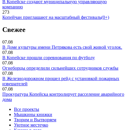
В Копейске создают муниципальную управляющую
компанию
273
Копейчан приглашают на масштабный фестиваль(0+)
Свежее
07.08
В Доме культуры имени Петрякова есть свой живой уголок.
07.08
В Копейске прошли соревнования по футболу
07.08
Огнеборцы определили сильнейших сотрудников службы
07.08
В Железнодорожном прошел рейд с установкой пожарных
извещателей
07.08
Прокуратура Копейска контролирует расселение аварийного
дома
Все проекты
Мышкины книжки
Творим и Вытворяем
Уютное местечко