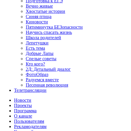
Подготовка к ЕГЭ
Вечно живые
Хвостатые истории
Синяя птица
Киновости
Пятиминутка БЕЗопасности
Научись спасать жизнь
Школа родителей
Лепетушки
Есть тема
Добрые Лапы
Спелые советы
Кто кого?
2Д: Детальный диалог
ФотоОбраз
Радуемся вместе
Песенная революция
Телетрансляции
Новости
Проекты
Программа
О канале
Пользователям
Рекламодателям