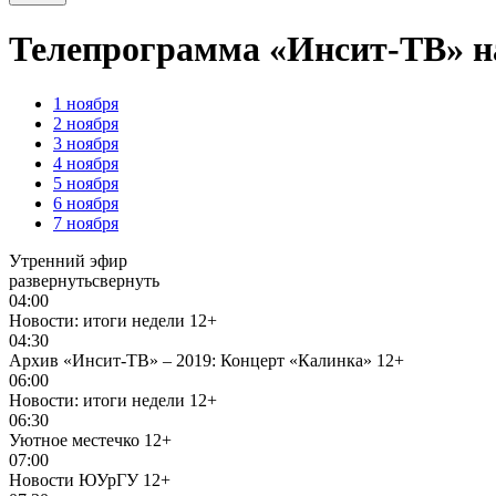
Телепрограмма «Инсит-ТВ» на
1
ноября
2
ноября
3
ноября
4
ноября
5
ноября
6
ноября
7
ноября
Утренний эфир
развернуть
свернуть
04:00
Новости: итоги недели
12+
04:30
Архив «Инсит-ТВ» – 2019: Концерт «Калинка»
12+
06:00
Новости: итоги недели
12+
06:30
Уютное местечко
12+
07:00
Новости ЮУрГУ
12+