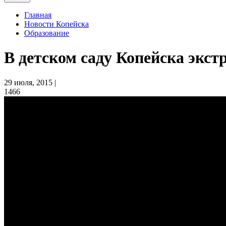
Главная
Новости Копейска
Образование
В детском саду Копейска экс
29 июля, 2015 |
1466