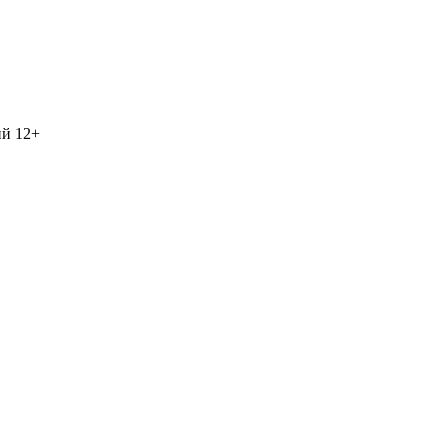
ий
12+