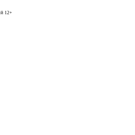
ий
12+