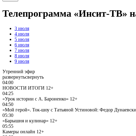
Телепрограмма «Инсит-ТВ» на
3
июля
4
июля
5
июля
6
июля
7
июля
8
июля
9
июля
Утренний эфир
развернуть
свернуть
04:00
НОВОСТИ ИТОГИ
12+
04:25
«Урок истории с А. Бароненко»
12+
04:50
«Мой герой». Ток-шоу с Татьяной Устиновой: Федор Дунаевск
05:30
«Барышня и кулинар»
12+
05:55
Камеры онлайн
12+