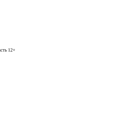
асть
12+