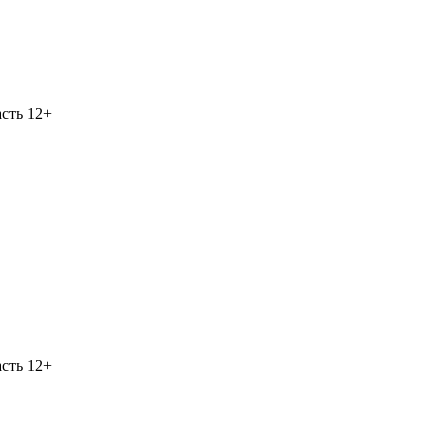
асть
12+
асть
12+