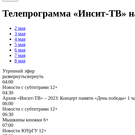
Телепрограмма «Инсит-ТВ» на
2
мая
3
мая
4
мая
5
мая
6
мая
7
мая
8
мая
Утренний эфир
развернуть
свернуть
04:00
Новости с субтитрами
12+
04:30
Архив «Инсит-ТВ» – 2023: Концерт памяти «День победы» 1 ч
06:00
Новости с субтитрами
12+
06:30
Мышкины книжки
6+
07:00
Новости ЮУрГУ
12+