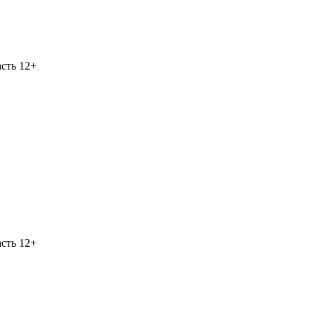
асть
12+
асть
12+