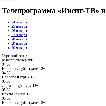
Телепрограмма «Инсит-ТВ» на
24
января
25
января
26
января
27
января
28
января
29
января
30
января
Утренний эфир
развернуть
свернуть
04:00
Новости с субтитрами
12+
04:30
Новости ЮУрГУ
12+
05:00
Дорога в культуру
12+
05:30
Искры камина
12+
06:00
Новости с субтитрами
12+