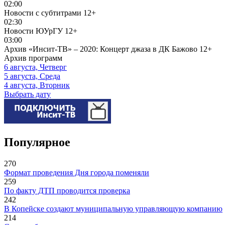
02:00
Новости с субтитрами
12+
02:30
Новости ЮУрГУ
12+
03:00
Архив «Инсит-ТВ» – 2020: Концерт джаза в ДК Бажово
12+
Архив программ
6 августа, Четверг
5 августа, Среда
4 августа, Вторник
Выбрать дату
Популярное
270
Формат проведения Дня города поменяли
259
По факту ДТП проводится проверка
242
В Копейске создают муниципальную управляющую компанию
214