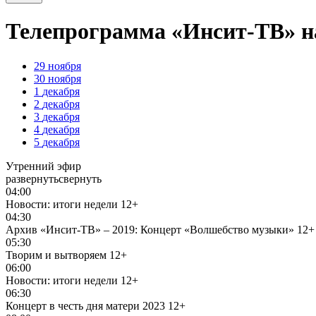
Телепрограмма «Инсит-ТВ» на
29
ноября
30
ноября
1
декабря
2
декабря
3
декабря
4
декабря
5
декабря
Утренний эфир
развернуть
свернуть
04:00
Новости: итоги недели
12+
04:30
Архив «Инсит-ТВ» – 2019: Концерт «Волшебство музыки»
12+
05:30
Творим и вытворяем
12+
06:00
Новости: итоги недели
12+
06:30
Концерт в честь дня матери 2023
12+