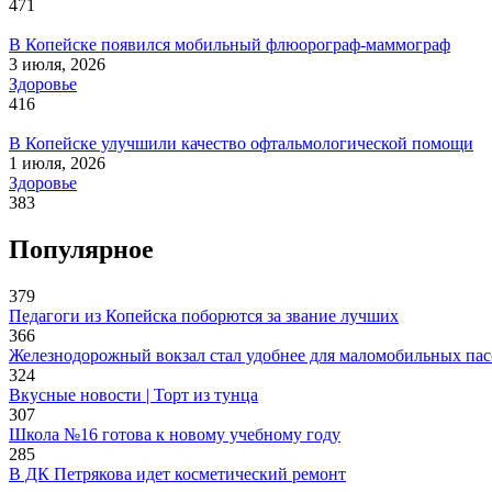
471
В Копейске появился мобильный флюорограф-маммограф
3 июля, 2026
Здоровье
416
В Копейске улучшили качество офтальмологической помощи
1 июля, 2026
Здоровье
383
Популярное
379
Педагоги из Копейска поборются за звание лучших
366
Железнодорожный вокзал стал удобнее для маломобильных па
324
Вкусные новости | Торт из тунца
307
Школа №16 готова к новому учебному году
285
В ДК Петрякова идет косметический ремонт