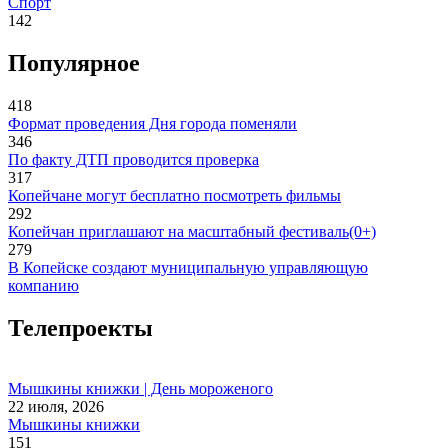
Спорт
142
Популярное
418
Формат проведения Дня города поменяли
346
По факту ДТП проводится проверка
317
Копейчане могут бесплатно посмотреть фильмы
292
Копейчан приглашают на масштабный фестиваль(0+)
279
В Копейске создают муниципальную управляющую
компанию
Телепроекты
Мышкины книжки | День мороженого
22 июля, 2026
Мышкины книжки
151