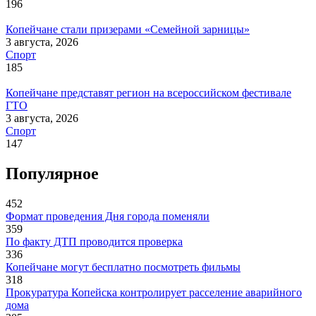
196
Копейчане стали призерами «Семейной зарницы»
3 августа, 2026
Спорт
185
Копейчане представят регион на всероссийском фестивале
ГТО
3 августа, 2026
Спорт
147
Популярное
452
Формат проведения Дня города поменяли
359
По факту ДТП проводится проверка
336
Копейчане могут бесплатно посмотреть фильмы
318
Прокуратура Копейска контролирует расселение аварийного
дома