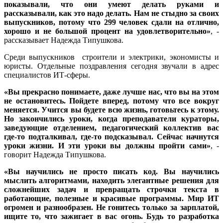
показывали, что они умеют делать руками и
рассказывали, как это надо делать. Нам не стыдно за своих
выпускников, потому что 299 человек сдали на отлично,
хорошо и не большой процент на удовлетворительно»
, -
рассказывает Надежда Типушкова.
Среди выпускников строители и электрики, экономисты и
юристы. Отдельные поздравления сегодня звучали в адрес
специалистов ИТ-сферы.
«Вы прекрасно понимаете, даже лучше нас, что вы на этом
не остановитесь. Пойдете вперед, потому что все вокруг
меняется. Учится вы будете всю жизнь, готовьтесь к этому.
Но закончились уроки, когда преподаватели кураторы,
заведующие отделением, педагогический коллектив вас
где-то подталкивал, где-то подсказывал. Сейчас начнутся
уроки жизни. И эти уроки вы должны пройти сами»
, -
говорит Надежда Типушкова.
«Вы научились не просто писать код. Вы научились
мыслить алгоритмами, находить элегантные решения для
сложнейших задач и превращать строчки текста в
работающие, полезные и красивые программы. Мир ИТ
огромен и разнообразен. Не гонитесь только за зарплатой,
ищите то, что зажигает в вас огонь. Будь то разработка