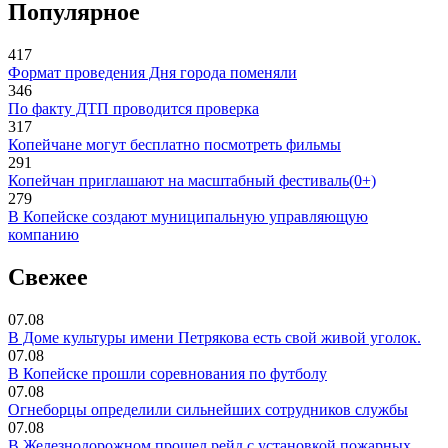
Популярное
417
Формат проведения Дня города поменяли
346
По факту ДТП проводится проверка
317
Копейчане могут бесплатно посмотреть фильмы
291
Копейчан приглашают на масштабный фестиваль(0+)
279
В Копейске создают муниципальную управляющую
компанию
Свежее
07.08
В Доме культуры имени Петрякова есть свой живой уголок.
07.08
В Копейске прошли соревнования по футболу
07.08
Огнеборцы определили сильнейших сотрудников службы
07.08
В Железнодорожном прошел рейд с установкой пожарных