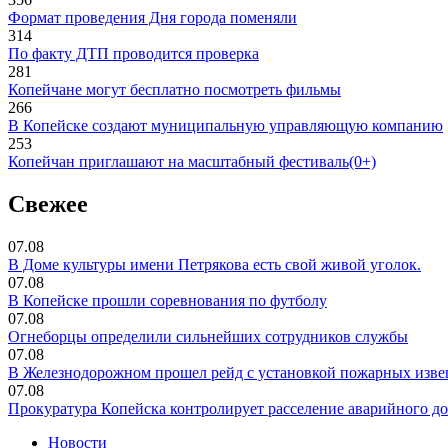
Формат проведения Дня города поменяли
314
По факту ДТП проводится проверка
281
Копейчане могут бесплатно посмотреть фильмы
266
В Копейске создают муниципальную управляющую компанию
253
Копейчан приглашают на масштабный фестиваль(0+)
Свежее
07.08
В Доме культуры имени Петрякова есть свой живой уголок.
07.08
В Копейске прошли соревнования по футболу
07.08
Огнеборцы определили сильнейших сотрудников службы
07.08
В Железнодорожном прошел рейд с установкой пожарных изве
07.08
Прокуратура Копейска контролирует расселение аварийного д
Новости