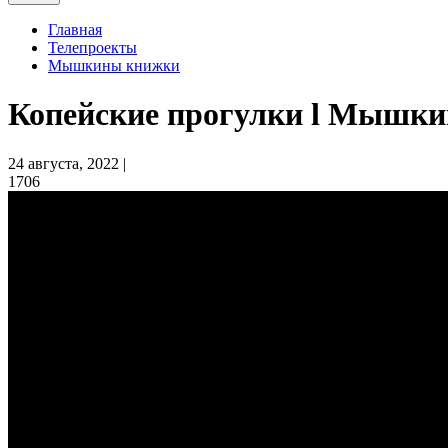
Главная
Телепроекты
Мышкины книжки
Копейские прогулки l Мышк
24 августа, 2022 |
1706