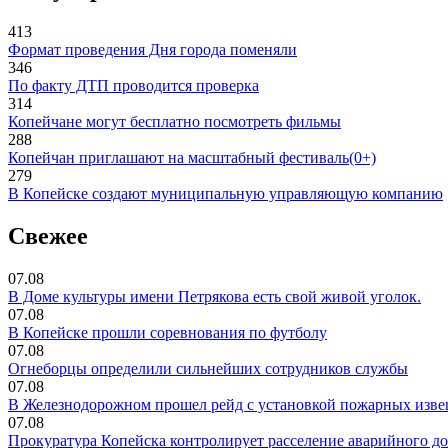
413
Формат проведения Дня города поменяли
346
По факту ДТП проводится проверка
314
Копейчане могут бесплатно посмотреть фильмы
288
Копейчан приглашают на масштабный фестиваль(0+)
279
В Копейске создают муниципальную управляющую компанию
Свежее
07.08
В Доме культуры имени Петрякова есть свой живой уголок.
07.08
В Копейске прошли соревнования по футболу
07.08
Огнеборцы определили сильнейших сотрудников службы
07.08
В Железнодорожном прошел рейд с установкой пожарных изве
07.08
Прокуратура Копейска контролирует расселение аварийного д