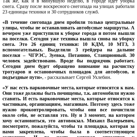
Так же, как и в минувшую неделю, в городе идет уборка
снега. Сразу после воскресного снегопада на улицах работали
23 единицы техники и 30 сотрудников служб.
«В течение снегопада днем пробили только центральные
улицы, чтобы не останавливать автобусные маршруты. А
вечером уже приступили к уборке города и потом вышли
на поселки. Сегодня уже техника вышла снова на уборку
снега. Это 26 единиц техники: 10 КДМ, 10 МТЗ, 3
вспомогательных. Выделили 3 грейдера на дальние
поселки – ЧГРЭС, Зуевка, Потанино, Станционный. 30
человек задействовано. Вроде бы подрядчик работает.
Сегодня днем будет обращено внимание на расчистку
тротуаров и остановочных площадок для автобусов, и
подъездные пути»
, - рассказывает Сергей Ухлебин.
«У нас есть парковочные места, которые относятся к нам.
Они тоже должны быть почищены, т.к. автомобили нужно
ставить. И есть парковочные места, которые относятся к
частникам, организациям, магазинам. Поэтому здесь тоже
нужно проконтролировать, чтобы они все почистили
около себя, не оставляя это. Ну и 3 момент, на котором
хочу остановиться, это автовокзал. Михаил Валерьевич,
посмотрите, пожалуйста, чтобы та площадка, которая за
нами закреплена, чтобы была в соответствующем