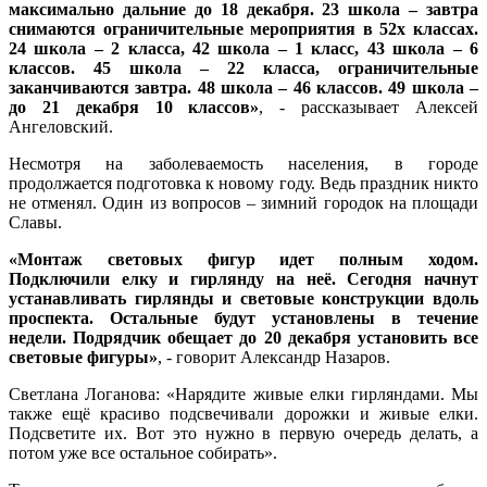
максимально дальние до 18 декабря. 23 школа – завтра
снимаются ограничительные мероприятия в 52х классах.
24 школа – 2 класса, 42 школа – 1 класс, 43 школа – 6
классов. 45 школа – 22 класса, ограничительные
заканчиваются завтра. 48 школа – 46 классов. 49 школа –
до 21 декабря 10 классов»
, - рассказывает Алексей
Ангеловский.
Несмотря на заболеваемость населения, в городе
продолжается подготовка к новому году. Ведь праздник никто
не отменял. Один из вопросов – зимний городок на площади
Славы.
«Монтаж световых фигур идет полным ходом.
Подключили елку и гирлянду на неё. Сегодня начнут
устанавливать гирлянды и световые конструкции вдоль
проспекта. Остальные будут установлены в течение
недели. Подрядчик обещает до 20 декабря установить все
световые фигуры»
, - говорит Александр Назаров.
Светлана Логанова: «Нарядите живые елки гирляндами. Мы
также ещё красиво подсвечивали дорожки и живые елки.
Подсветите их. Вот это нужно в первую очередь делать, а
потом уже все остальное собирать».