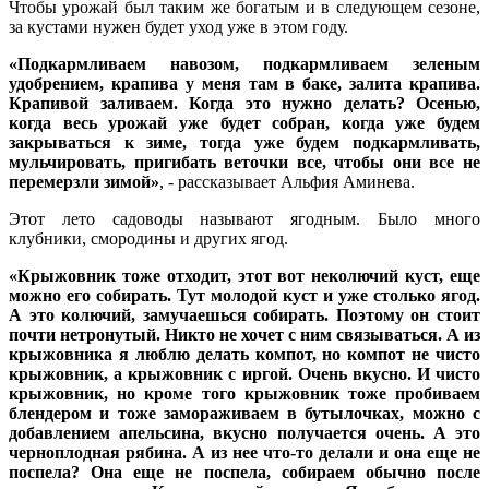
Чтобы урожай был таким же богатым и в следующем сезоне,
за кустами нужен будет уход уже в этом году.
«Подкармливаем навозом, подкармливаем зеленым
удобрением, крапива у меня там в баке, залита крапива.
Крапивой заливаем. Когда это нужно делать? Осенью,
когда весь урожай уже будет собран, когда уже будем
закрываться к зиме, тогда уже будем подкармливать,
мульчировать, пригибать веточки все, чтобы они все не
перемерзли зимой»
, - рассказывает Альфия Аминева.
Этот лето садоводы называют ягодным. Было много
клубники, смородины и других ягод.
«Крыжовник тоже отходит, этот вот неколючий куст, еще
можно его собирать. Тут молодой куст и уже столько ягод.
А это колючий, замучаешься собирать. Поэтому он стоит
почти нетронутый. Никто не хочет с ним связываться. А из
крыжовника я люблю делать компот, но компот не чисто
крыжовник, а крыжовник с иргой. Очень вкусно. И чисто
крыжовник, но кроме того крыжовник тоже пробиваем
блендером и тоже замораживаем в бутылочках, можно с
добавлением апельсина, вкусно получается очень. А это
черноплодная рябина. А из нее что-то делали и она еще не
поспела? Она еще не поспела, собираем обычно после