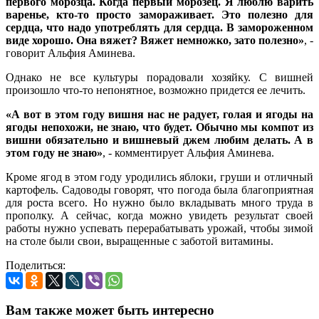
первого морозца. Когда первый морозец. Я люблю варить
варенье, кто-то просто замораживает. Это полезно для
сердца, что надо употреблять для сердца. В замороженном
виде хорошо. Она вяжет? Вяжет немножко, зато полезно»
, -
говорит Альфия Аминева.
Однако не все культуры порадовали хозяйку. С вишней
произошло что-то непонятное, возможно придется ее лечить.
«А вот в этом году вишня нас не радует, голая и ягоды на
ягоды непохожи, не знаю, что будет. Обычно мы компот из
вишни обязательно и вишневый джем любим делать. А в
этом году не знаю»
, - комментирует Альфия Аминева.
Кроме ягод в этом году уродились яблоки, груши и отличный
картофель. Садоводы говорят, что погода была благоприятная
для роста всего. Но нужно было вкладывать много труда в
прополку. А сейчас, когда можно увидеть результат своей
работы нужно успевать перерабатывать урожай, чтобы зимой
на столе были свои, выращенные с заботой витамины.
Поделиться:
Вам также может быть интересно