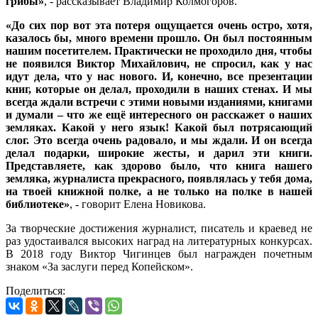
грибы»
, - рассказывает Владимир Колмогоров.
«До сих пор вот эта потеря ощущается очень остро, хотя,
казалось бы, много времени прошло. Он был постоянным
нашим посетителем. Практически не проходило дня, чтобы
не появился Виктор Михайлович, не спросил, как у нас
идут дела, что у нас нового. И, конечно, все презентации
книг, которые он делал, проходили в наших стенах. И мы
всегда ждали встречи с этими новыми изданиями, книгами
и думали – что же ещё интересного он расскажет о наших
земляках. Какой у него язык! Какой был потрясающий
слог. Это всегда очень радовало, и мы ждали. И он всегда
делал подарки, широкие жесты, и дарил эти книги.
Представляете, как здорово было, что книга нашего
земляка, журналиста прекрасного, появлялась у тебя дома,
на твоей книжной полке, а не только на полке в нашей
библиотеке»
, - говорит Елена Новикова.
За творческие достижения журналист, писатель и краевед не
раз удостаивался высоких наград на литературных конкурсах.
В 2018 году Виктор Чигинцев был награжден почетным
знаком «За заслуги перед Копейском».
Поделиться: