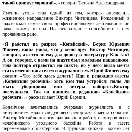
такой привкус хороший»
, - говорит Татьяна Александрова.
Именно уголь стал одной из тем, которая определила
жизненное направление Виктора Чигинцева. Рожденный в
шахтерской семье свою профессиональную деятельность он
начал тоже с шахты. Но литературные способности в нем
проявились рано.
«Я работал на разрезе «Копейский». Борис Юрьевич
Финеев, когда узнал, что у меня друг Виктор Чигинцев,
говорил, что это он ему дал дорогу в литературу. Как так?
А он, говорит, с нами на шахте был молодым пацаненком,
года полтора отработал на шахте, но у него была мечта
стать именно писателем и журналистом. Юрий Финеев ему
сказал: «Что тебе здесь делать? Иди в редакцию газеты
«Копейский рабочий», хоть кем там устройся: полы ли
мыть уборщиком или литеры набирать.Виктор
послушался. Так он пришел в редакцию «Копейского
рабочего»
, - рассказывает Юрий Бармин.
Копейчане зачитывались очерками журналиста и с
нетерпением ждали следующего репортажа с места событий.
Виктор Михайлович освещал жизнь и работу шахтеров всего
челябинского угольного бассейна. Работа в газете
перемежалась с шахтерской. В трудовой книжке - восемь лет