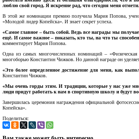
люблю свой город. Я искренне рад, что сегодня меня отмети
В этой же номинации премию получила Мария Попова, учени
«Молодой лидер Копейска». И знает секрет успеха.
«Самое главное – быть собой. Ведь все награды мы получае
ещё. И самое важное – показать, кто ты, на что ты способ
комментирует Мария Попова.
Одна из самых многочисленных номинаций – «Физическая ку
многоборью Константин Чижков. Но данной награде он уделяет
«Это более определенное достижение для меня, как выпол
Константин Чижков.
«Мы очень горды этим. И традиции, которые у нас уже мно
люди придут работать к нам в спортивную школу и будут 
Завершилась церемония награждения официальной фотосессие
Копейска».
Поделиться:
Вам также может быть интересно