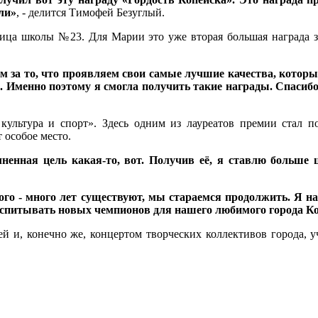
ли»
, - делится Тимофей Безуглый.
ца школы №23. Для Марии это уже вторая большая награда за
м за то, что проявляем свои самые лучшие качества, которы
ен. Именно поэтому я смогла получить такие награды. Спасиб
льтура и спорт». Здесь одним из лауреатов премии стал по
 особое место.
ненная цель какая-то, вот. Получив её, я ставлю больше 
го - много лет существуют, мы стараемся продолжить. Я над
воспитывать новых чемпионов для нашего любимого города К
й и, конечно же, концертом творческих коллективов города, у