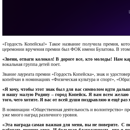
«Гордость Копейска!» Такое название получила премия, кот
церемонии вручения премии был ФОК имени Булатова. В этом 
«Звени, отваги колокол! В дороге все, кто молоды! Нам к
вокальная группа детей поет.
Звание лауреата премии «Гордость Копейска», знак и удостове
копейчан в номинациях «Физическая культура и спорт», «Образ
«Я хочу, чтобы этот знак был для вас символом идти дальш
и нашу малую Родину – город Копейск. Я вам всем желаю у
того, чего хотите. Я вас от всей души поздравляю и ещё раз
В номинации «Общественная деятельность и волонтерство» пр
уже много наград различного уровня.
«Эта награда самая важная для меня, вы не поверите. С пе
работать именно здесь. И большая благодарность, что я п