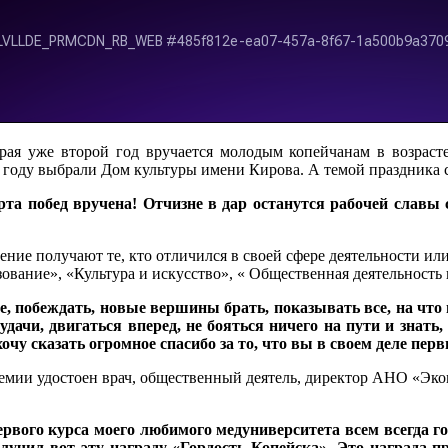
орая уже второй год вручается молодым копейчанам в возраст
году выбрали Дом культуры имени Кирова. А темой праздника с
арта побед вручена! Отчизне в дар останутся рабочей славы
рение получают те, кто отличился в своей сфере деятельности и
ование», «Культура и искусство», « Общественная деятельность 
е, побеждать, новые вершины брать, показывать все, на что
дачи, двигаться вперед, не бояться ничего на пути и знать,
 хочу сказать огромное спасибо за то, что вы в своем деле пе
емии удостоен врач, общественный деятель, директор АНО «Экоп
рвого курса моего любимого медуниверситета всем всегда гов
олучил вот эту награду «Гордость Копейска». Это награда п