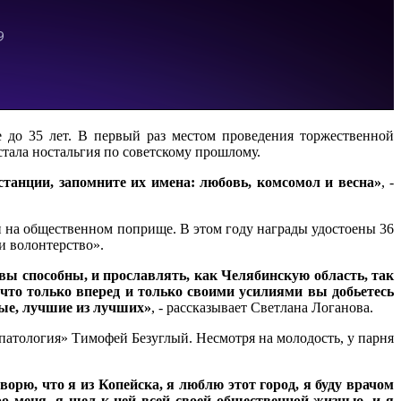
е до 35 лет. В первый раз местом проведения торжественной
тала ностальгия по советскому прошлому.
 станции, запомните их имена: любовь, комсомол и весна»
, -
ли на общественном поприще. В этом году награды удостоены 36
и волонтерство».
 вы способны, и прославлять, как Челябинскую область, так
 что только вперед и только своими усилиями вы добьетесь
рвые, лучшие из лучших»
, - рассказывает Светлана Логанова.
атология» Тимофей Безуглый. Несмотря на молодость, у парня
орю, что я из Копейска, я люблю этот город, я буду врачом
ро меня, я шел к ней всей своей общественной жизнью, и я