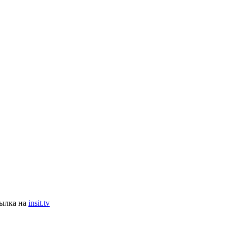
сылка на
insit.tv