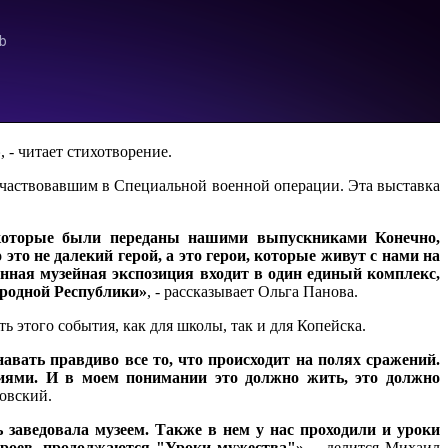
»
, - читает стихотворение.
 участвовавшим в Специальной военной операции. Эта выставка
 которые были переданы нашими выпускниками Конечно,
то не далекий герой, а это герои, которые живут с нами на
анная музейная экспозиция входит в один единый комплекс,
ародной Республики»
, - рассказывает Ольга Панова.
 этого события, как для школы, так и для Копейска.
авать правдиво все то, что происходит на полях сражений.
ниями. И в моем понимании это должно жить, это должно
ловский.
 заведовала музеем. Также в нем у нас проходили и уроки
ероев, продолжаются "Уроки мужества"»
, - делится Михаил