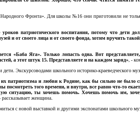
Народного Фронта». Для школы №16 они приготовили не только
 уроков патриотического воспитания, потому что дети дол
узей и от своего лица и от своего фонда, хотим вручить тако
ется «Баба Яга». Только лопасть одна. Вот представляете
астей, а этот штук 15. Представляете и на каждом заряд»
, - 
и дети. Экскурсоводами школьного историко-краеведческого муз
их патриотизма и любви к Родине, как бы сильно не было ск
ы посмотреть того времени, и внутри, все равно что-то екает
ую ситуацию, ты хочешь помочь. Хочешь помочь им, хоче
 - рассказывает женщина.
миться с новой выставкой и другими экспонатами школьного муз