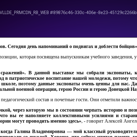
лов. Сегодня день напоминаний о подвигах и доблести бойцов
спозиции, которая посвящена выпускникам учебного заведения,
.
й сражений». В данной выставке мы собрали экспонаты,
ад в патриотическое воспитание нашей молодежи, потому что э
й школе, поэтому данные экспонаты очень ценны для нас. Д
альной военной операции, герою России и герою Донецкой Н
педагогический состав и почетные гости. Они отметили важность
кой, через которую мы в состоянии черпать историю и позн
, что вы ее наполняете коллективными усилиями и стара
ории могут проводить именно здесь»
, - говорит Алексей Анге
 когда Галина Владимировна — мой классный руководитель
шировали со школой. Хорошо, что сейчас чтится память г