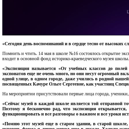
«Сегодня день воспоминаний и в сердце тесно от высоких с
Помнить и чтить. 14 мая в школе №16 состоялось открытие эк
входит в основной фонд историко-краеведческого музея школы
«Экспозиция называется «От учебных классов до поле
экспонатов еще не очень много, но они несут огромный вкл
одной улице, в одном городе, даже учились в родной наше
посвященных Качуре Ольге Сергеевне, как участниц Специ
На мероприятии присутствовали первые лица города, ученики, 
«Сейчас музей в каждой школе является той отправной точ
Поэтому я бесконечно рад, что экспозиция открывается
функционировать и все разговоры о важном и все уроки ист
«Помню этот музей еще в старом здании, в старой школе,
истории, форма я лично мерил еще в школе. Ходили мар