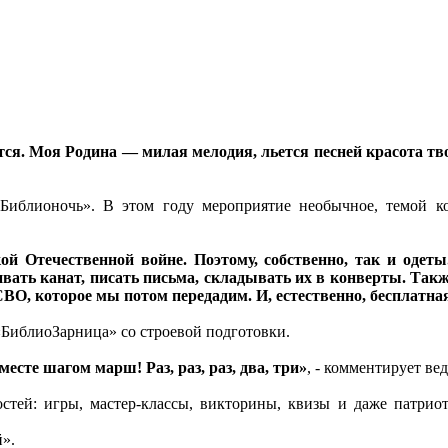
тся. Моя Родина — милая мелодия, льется песней красота тв
Библионочь». В этом году мероприятие необычное, темой ко
й Отечественной войне. Поэтому, собственно, так и одеты
ивать канат, писать письма, складывать их в конверты. Так
ВО, которое мы потом передадим. И, естественно, бесплатна
«БиблиоЗарница» со строевой подготовки.
есте шагом марш! Раз, раз, раз, два, три»
, - комментирует ве
тей: игры, мастер-классы, викторины, квизы и даже патриоти
й».