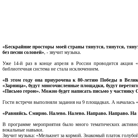
«Бескрайние просторы моей страны тянутся, тянутся, тяну
без песни соловей»
, - звучит музыка.
Уже 14-й раз в конце апреля в России проводится акция «
библиотечная система не стала исключением.
«В этом году она приурочена к 80-летию Победы в Велико
«Зарница», будут многочисленные площадки, будут перетяг
«Письмо герою». Можно будет написать письмо у частнику С
Гости встречи выполняли задания на 9 площадках. А началась 
«Равняйсь. Смирно. Налево. Налево. Направо. Направо. На м
В программе мероприятия было много тематических активнос
вокальные навыки.
Звучит музыка: «Мелькнет за кормой. Знакомый платок голубо