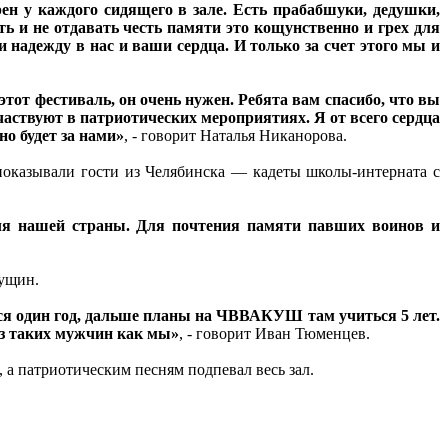
ен у каждого сидящего в зале. Есть прабабшуки, дедушки,
 и не отдавать честь памяти это кощунственно и грех для
адежду в нас и ваши сердца. И только за счет этого мы и
этот фестиваль, он очень нужен. Ребята вам спасибо, что вы
частвуют в патриотических мероприятиях. Я от всего сердца
но будет за нами»
, - говорит Наталья Никанорова.
показывали гости из Челябинска — кадеты школы-интерната с
 для нашей страны. Для почтения памяти павших воинов и
Гущин.
ься один год, дальше планы на ЧВВАКУШ там учиться 5 лет.
ез таких мужчин как мы»
, - говорит Иван Тюменцев.
 а патриотическим песням подпевал весь зал.