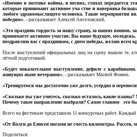
«Именно в поэтике войны, в песнях, стихах передается эт
которые принимают активное уча стие и наверняка большая
любого здравомыслящего человека. Такие мероприятия явля
победим»
, - рассказывает Алексей Ангеловский.
«Это праздник гордость за нашу страну, за наших воинов, з
принимаете активное участие. Вы наше будущее, молодежь. 
поздравляю вас с праздником, с днем победы, желаю всем кр
После выступлений официальных лиц на сцену вышли те, кто
лётной подготовкой.
«Будет показательное выступление, дефиле с карабинами
живущих ныне ветеранов»
, - рассказывает Матвей Фомин.
«Тренируемся мы достаточно уже долго, усердно и перенос
«Сколько вы уже учитесь, сколько осталось, какие планы?
Почему такое направление выбрали? Самое главное это был
Всего на фестивале представили 11 конкурсных работ. Каждый
«От Волги до Енисея ногами не счесть километры. Рассея, м
Поделиться: