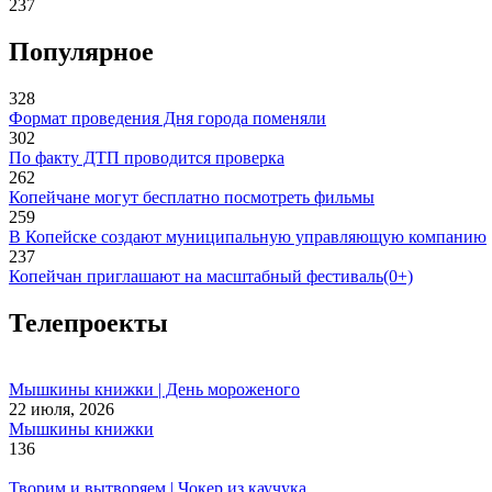
237
Популярное
328
Формат проведения Дня города поменяли
302
По факту ДТП проводится проверка
262
Копейчане могут бесплатно посмотреть фильмы
259
В Копейске создают муниципальную управляющую компанию
237
Копейчан приглашают на масштабный фестиваль(0+)
Телепроекты
Мышкины книжки | День мороженого
22 июля, 2026
Мышкины книжки
136
Творим и вытворяем | Чокер из каучука