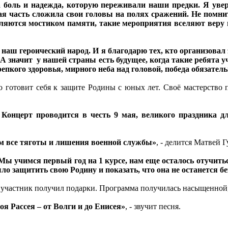
а боль и надежда, которую переживали наши предки. Я увер
 часть сложила свои головы на полях сражений. Не помнить
ются мостиком памяти, такие мероприятия вселяют веру и н
а наш героический народ. И я благодарю тех, кто организовал 
А значит у нашей страны есть будущее, когда такие ребята у
епкого здоровья, мирного неба над головой, победа обязатель
 готовит себя к защите Родины с юных лет. Своё мастерство 
. Концерт проводится в честь 9 мая, великого праздника
им все тяготы и лишения военной службы»
, - делится Матвей 
 Мы учимся первый год на 1 курсе, нам еще осталось отучит
о защитить свою Родину и показать, что она не останется б
 участник получил подарки. Программа получилась насыщенной,
оя Рассея – от Волги и до Енисея»
, - звучит песня.