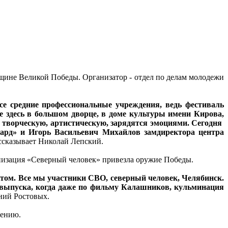
щине Великой Победы. Организатор - отдел по делам молодежи
се средние профессиональные учреждения, ведь фестиваль
се здесь в большом дворце, в доме культуры имени Кирова,
ру творческую, артистическую, зарядятся эмоциями. Сегодня
нгард» и Игорь Васильевич Михайлов замдиректора центра
рассказывает Николай Лепский.
анизация «Северный человек» привезла оружие Победы.
том. Все мы участники СВО, северный человек, Челябинск.
ий выпуска, когда даже по фильму Калашников, кульминация
ений Ростовых.
лению.