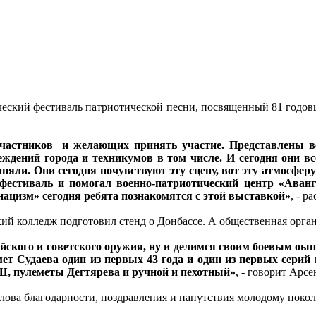
нческий фестиваль патриотической песни, посвященный 81 годов
 участников и желающих принять участие. Представлены в
еждений города и техникумов в том числе. И сегодня они в
иняли. Они сегодня почувствуют эту сцену, вот эту атмосфе
 фестиваль и помогал военно-патриотический центр «Ава
ацизм» сегодня ребята познакомятся с этой выставкой»
, - 
кий колледж подготовил стенд о Донбассе. А общественная орг
ского и советского оружия, ну и делимся своим боевым оып
емет Судаева один из первых 43 года и один из первых сер
ПШ, пулеметы Дегтярева и ручной и пехотный»
, - говорит Арс
слова благодарности, поздравления и напутствия молодому поко