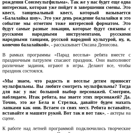
рождения Союзмультфильма». Так же у нас будет еще одна
интересная, которая уже пойдет в завершении смены. Это
квест, танцевальный квест, который называется
«Балалайка шоу». Это уже день рождение балалайки и это
событие мы отметим тоже интересной форматом. Это
будут самые разные локации, которые будут связаны с
русскими народными инструментами, русскими
народными танцами, русской народной культурой, ну, и,
конечно балалайкой»
, - рассказывает Оксана Денисова.
В рамках программы «Парад веселья» ребята вместе с
праздничным патрулем спасают праздник. Они выполняют
различные задания, играют в игры. Делают все, чтобы
праздник состоялся.
«Мы знаем, что радость и веселье детям приносят
мультфильмы. Вы любите смотреть мультфильмы? Тогда
для вас у нас большой выбор персонажей. Смотрим,
наблюдаем. Итак ребята, вы знаете этих персонажей? Да.
Точно, это же Бела и Стрелка, давайте будем махать
лапками как они. Встаем со свих мест. Ребята вставайте,
вставайте и машите рукой. Вот так и вот так»
, - актеры на
сцене.
К работе над летней программой подключились творческие