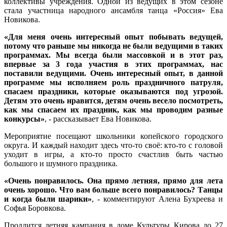
коллективы учреждения. Одной из ведущих в этом сезоне
стала участница народного ансамбля танца «Россия» Ева
Новикова.
«Для меня очень интересный опыт побывать ведущей,
потому что раньше мы никогда не были ведущими в таких
программах. Мы всегда были массовкой и в этот раз,
впервые за 3 года участия в этих программах, нас
поставили ведущими. Очень интересный опыт, в данной
программе мы исполняем роль праздничного патруля,
спасаем праздники, которые оказываются под угрозой.
Детям это очень нравится, детям очень весело посмотреть,
как мы спасаем их праздник, как мы проводим разные
конкурсы»
, - рассказывает Ева Новикова.
Мероприятие посещают школьники копейского городского
округа. И каждый находит здесь что-то своё: кто-то с головой
уходит в игры, а кто-то просто счастлив быть частью
большого и шумного праздника.
«Очень понравилось. Она прямо летняя, прямо для лета
очень хорошо. Что вам больше всего понравилось? Танцы
и когда были шарики»
, - комментируют Алена Бухреева и
Софья Боровкова.
Продлится летняя кампания в доме Культуры Кирова до 27