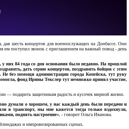
я, дав шесть концертов для военнослужащих на Донбассе. Они
ия им поступил звонок с приглашением на важный повод - день
 у них 84 года со дня основания было недавно. На прошлой
оздравить, дать серию концертов, поздравить бойцов с этим
ь. Не без помощи администрации города Копейска, тут руку
могла, фонд Ирины Текслер тут немножко принял участие,
ссии — подарить защитникам радость и кусочек мирной жизни.
вно думали о хорошем, у нас каждый день были передачи и
или в транспорт, мы мне кажется тогда только вздохнули,
чиками, поднять настроение»
, - говорит Ольга Иванова.
в блиндажах и импровизированных сценах.