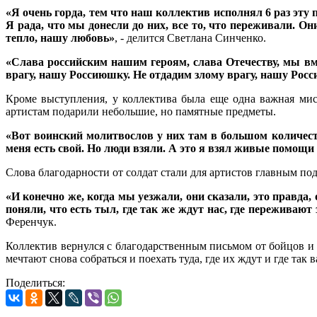
«Я очень горда, тем что наш коллектив исполнял 6 раз эту
Я рада, что мы донесли до них, все то, что переживали. О
тепло, нашу любовь»
, - делится Светлана Синченко.
«Слава российским нашим героям, слава Отечеству, мы вме
врагу, нашу Россиюшку. Не отдадим злому врагу, нашу Рос
Кроме выступления, у коллектива была еще одна важная мис
артистам подарили небольшие, но памятные предметы.
«Вот воинский молитвослов у них там в большом количестве
меня есть свой. Но люди взяли. А это я взял живые помощ
Слова благодарности от солдат стали для артистов главным по
«И конечно же, когда мы уезжали, они сказали, это правда,
поняли, что есть тыл, где так же ждут нас, где переживают
Ференчук.
Коллектив вернулся с благодарственным письмом от бойцов и 
мечтают снова собраться и поехать туда, где их ждут и где так
Поделиться: