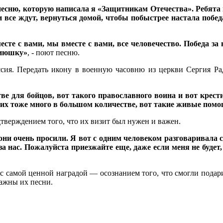
 песню, которую написала я «Защитникам Отечества». Ребята п
ни все ждут, вернуться домой, чтобы побыстрее настала поб
сте с вами, мы вместе с вами, все человечество. Победа за 
сиюшку»
, - поют песню.
сия. Передать икону в военную часовню из церкви Сергия Рад
 для бойцов, вот такого православного воина и вот крестик
и их тоже много в большом количестве, вот такие живые пом
дтверждением того, что их визит был нужен и важен.
 они очень просили. Я вот с одним человеком разговаривала с
 за нас. Пожалуйста приезжайте еще, даже если меня не буде
с самой ценной наградой — осознанием того, что смогли подар
 важны их песни.