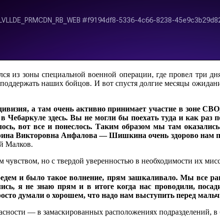
лся из зоны специальной военной операции, где провел три дн
 поддержать наших бойцов. И вот спустя долгие месяцы ожидан
дивизия, а там очень активно принимает участие в зоне СВО,
 в Чебаркуле здесь. Вы не могли бы поехать туда и как раз п
лось, вот все и понеслось. Таким образом мы там оказалис
ина Викторовна Анфалова — Шишкина очень здорово нам по
ий Малков.
ым чувством, но с твердой уверенностью в необходимости их ми
оедем и было такое волнение, прям зашкаливало. Мы все ра
ись, я не знаю прям и в итоге когда нас проводили, посад
росто думали о хорошем, что надо нам выступить перед маль
пасности — в замаскированных расположениях подразделений, 