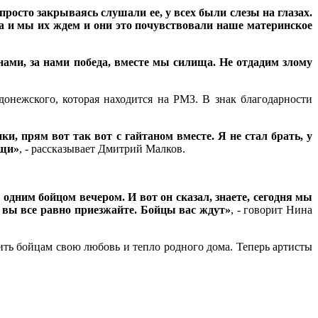
росто закрываясь слушали ее, у всех были слезы на глазах.
еда и мы их ждем и они это почувствовали наше материнское
нами, за нами победа, вместе мы силища. Не отдадим злому
онежского, которая находится на РМЗ. В знак благодарности
и, прям вот так вот с гайтаном вместе. Я не стал брать, у
ощи»
, - рассказывает Дмитрий Малков.
 одним бойцом вечером. И вот он сказал, знаете, сегодня мы
т, вы все равно приезжайте. Бойцы вас ждут»
, - говорит Нина
ить бойцам свою любовь и тепло родного дома. Теперь артисты