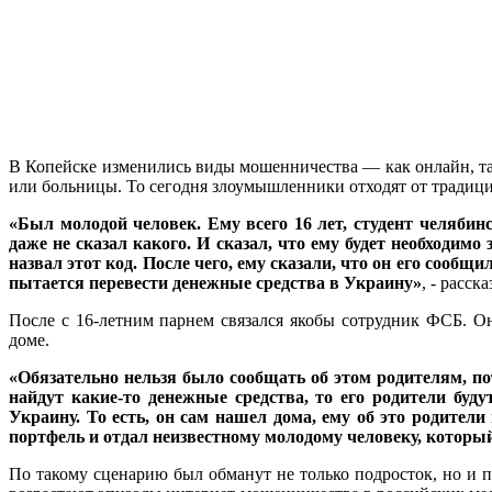
В Копейске изменились виды мошенничества — как онлайн, та
или больницы. То сегодня злоумышленники отходят от традиц
«Был молодой человек. Ему всего 16 лет, студент челябин
даже не сказал какого. И сказал, что ему будет необходимо
назвал этот код. После чего, ему сказали, что он его сооб
пытается перевести денежные средства в Украину»
, - расс
После с 16-летним парнем связался якобы сотрудник ФСБ. Он
доме.
«Обязательно нельзя было сообщать об этом родителям, по
найдут какие-то денежные средства, то его родители буд
Украину. То есть, он сам нашел дома, ему об это родител
портфель и отдал неизвестному молодому человеку, которы
По такому сценарию был обманут не только подросток, но и п