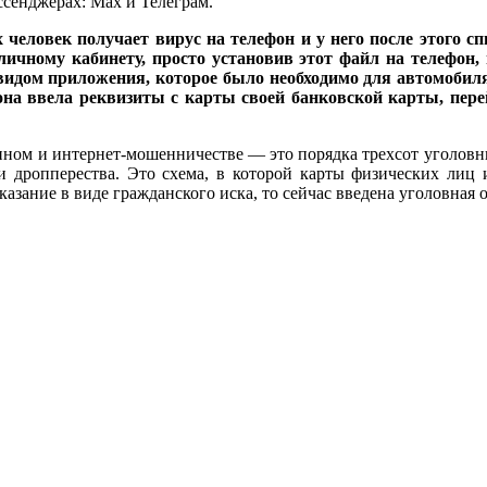
ссенджерах: Max и Телеграм.
еловек получает вирус на телефон и у него после этого сп
личному кабинету, просто установив этот файл на телефон,
видом приложения, которое было необходимо для автомобиля
 она ввела реквизиты с карты своей банковской карты, пер
онном и интернет-мошенничестве — это порядка трехсот уголовных
аи дропперества. Это схема, в которой карты физических ли
зание в виде гражданского иска, то сейчас введена уголовная о