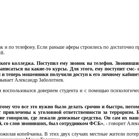
к и по телефону. Если раньше аферы строились по достаточно 
ий.
ского колледжа. Поступил ему звонок на телефон. Звонивши
 записаться на какие-то курсы. Для этого, ему поступит смс-
щил и теперь мошенники получили доступ к его личному кабине
казывает Александр Заболотнев.
 воспользовался доверием студента и с помощью психологичес
тому что все это нужно было делать срочно и быстро, потом
ут привлечены к уголовной ответственности за терроризм.
и не говорили, где лежали денежные средства. Он сам их н
й, со слов звонивших, был сотрудником ФСБ»
, - говорит Алек
ожилая копейчанка. В этих двух случаях местные жители потер