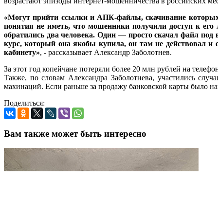
возрастают эпизоды интернет-мошенничества в российских ме
«Могут прийти ссылки и АПК-файлы, скачивание которых ч
понятия не иметь, что мошенники получили доступ к его 
обратились два человека. Один — просто скачал файл под 
курс, который она якобы купила, он там не действовал и
кабинету»
, - рассказывает Александр Заболотнев.
За этот год копейчане потеряли более 20 млн рублей на телеф
Также, по словам Александра Заболотнева, участились случ
махинаций. Если раньше за продажу банковской карты было нака
Поделиться:
Вам также может быть интересно